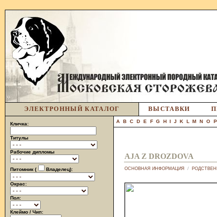
ЭЛЕКТРОННЫЙ КАТАЛОГ
ВЫСТАВКИ
П
A
B
C
D
E
F
G
H
I
J
K
L
M
N
O
Кличка:
Титулы
Рабочие дипломы
AJA Z DROZDOVA
ОСНОВНАЯ ИНФОРМАЦИЯ
/
РОДСТВЕН
Питомник (
Владелец):
Окрас:
Пол:
Клеймо / Чип: