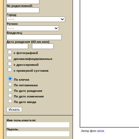
No родословной:
Город:
Регион:
Владелец:
Дата рождения (
дд.мм.гггг
):
с фотографией
дисквалифицированные
с дрессировкой
с проверкой суставов
По кличке
По питомникам
По дате рождения
По дате изменения
По дате ввода
Имя пользователя:
Пароль:
Автор фото
неизв.