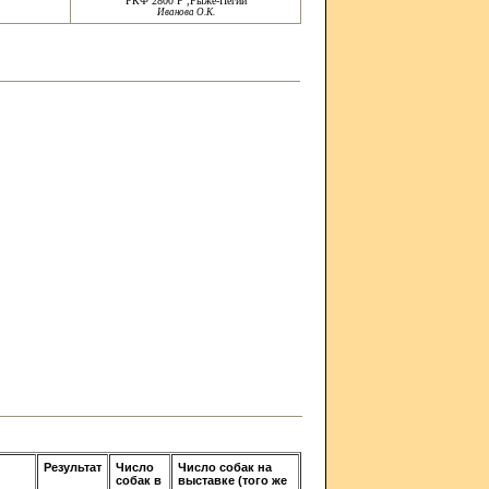
РКФ 2800 Р ,Рыже-Пегий
Иванова О.К.
Результат
Число
Число собак на
собак в
выставке (того же