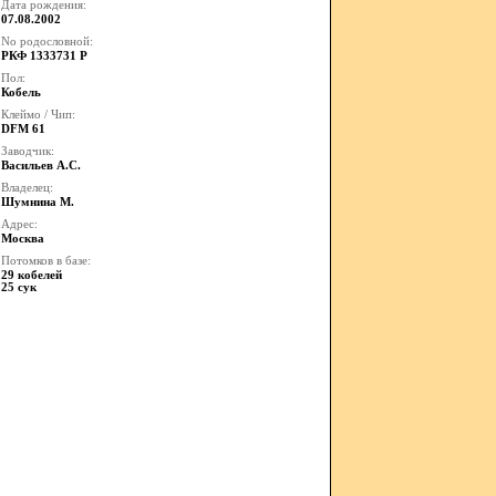
Дата рождения:
07.08.2002
No родословной:
РКФ 1333731 Р
Пол:
Кобель
Клеймо / Чип:
DFM 61
Заводчик:
Васильев А.С.
Владелец:
Шумнина М.
Адрес:
Москва
Потомков в базе:
29 кобелей
25 сук