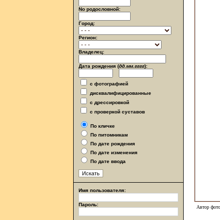
No родословной:
Город:
Регион:
Владелец:
Дата рождения (
дд.мм.гггг
):
с фотографией
дисквалифицированные
с дрессировкой
с проверкой суставов
По кличке
По питомникам
По дате рождения
По дате изменения
По дате ввода
Имя пользователя:
Пароль:
Автор фото