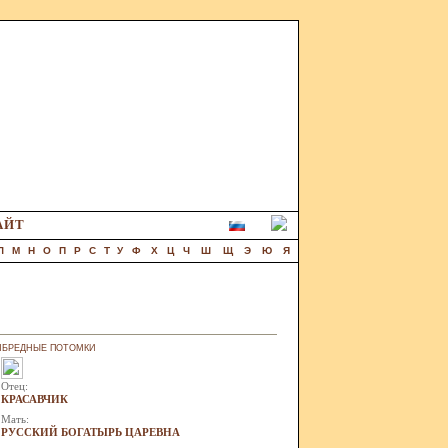
АЙТ
Л
М
Н
О
П
Р
С
Т
У
Ф
Х
Ц
Ч
Ш
Щ
Э
Ю
Я
НБРЕДНЫЕ ПОТОМКИ
Отец:
КРАСАВЧИК
Мать:
РУССКИЙ БОГАТЫРЬ ЦАРЕВНА