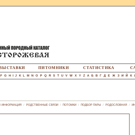
ВЫСТАВКИ
ПИТОМНИКИ
СТАТИСТИКА
С
F
G
H
I
J
K
L
M
N
O
P
Q
R
S
T
U
V
W
X
Y
Z
А
Б
В
Г
Д
Е
Ж
З
И
Й
К
Я ИНФОРМАЦИЯ
/
РОДСТВЕННЫЕ СВЯЗИ
/
ПОТОМКИ
/
ПОДБОР ПАРЫ
/
РОДОСЛОВНАЯ
/
И