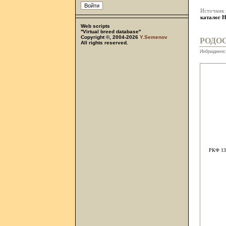
Источник
каталог 
Web scripts
''Virtual breed database''
Copyright ©, 2004-2026
Y.Semenov
РОДО
All rights reserved.
Инбридинги:
РКФ 13