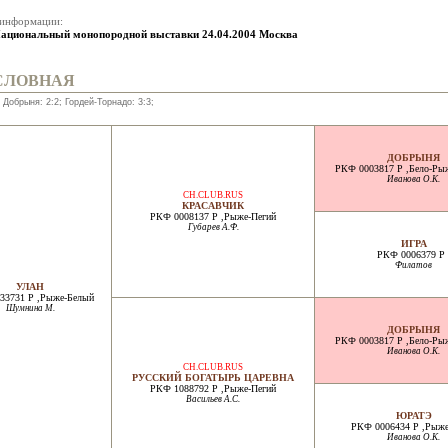
 информации:
Национальный монопородной выставки 24.04.2004 Москва
СЛОВНАЯ
 Добрыня: 2:2; Гордей-Торнадо: 3:3;
ДОБРЫНЯ
РКФ 0003817 Р ,Бело-Ры
Иванова О.К.
CH.CLUB.RUS
КРАСАВЧИК
РКФ 0008137 Р ,Рыже-Пегий
Губарев А.Ф.
ИГРА
РКФ 0006379 Р 
Филатов
УЛАН
33731 Р ,Рыже-Белый
Шумнина М.
ДОБРЫНЯ
РКФ 0003817 Р ,Бело-Ры
Иванова О.К.
CH.CLUB.RUS
РУССКИЙ БОГАТЫРЬ ЦАРЕВНА
РКФ 1088792 Р ,Рыже-Пегий
Васильев А.С.
ЮРАТЭ
РКФ 0006434 Р ,Рыже
Иванова О.К.