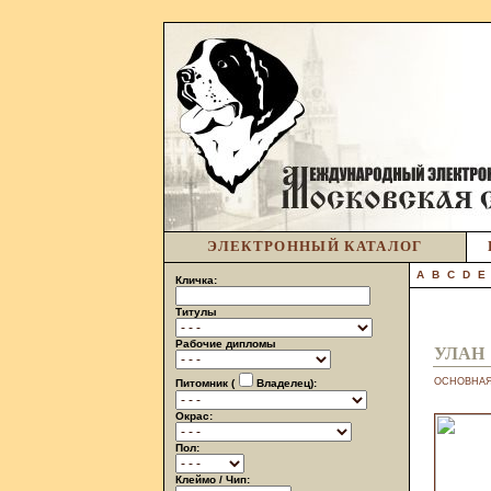
ЭЛЕКТРОННЫЙ КАТАЛОГ
A
B
C
D
E
Кличка:
Титулы
Рабочие дипломы
УЛАН
ОСНОВНА
Питомник (
Владелец):
Окрас:
Пол:
Клеймо / Чип: