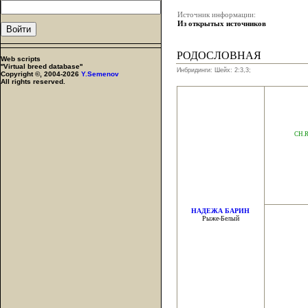
Источник информации:
Из открытых источников
РОДОСЛОВНАЯ
Web scripts
''Virtual breed database''
Инбридинги: Шейх: 2:3,3;
Copyright ©, 2004-2026
Y.Semenov
All rights reserved.
CH.
НАДЕЖА БАРИН
Рыже-Белый