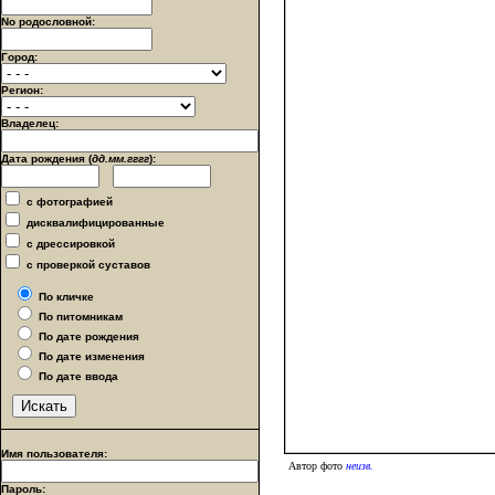
No родословной:
Город:
Регион:
Владелец:
Дата рождения (
дд.мм.гггг
):
с фотографией
дисквалифицированные
с дрессировкой
с проверкой суставов
По кличке
По питомникам
По дате рождения
По дате изменения
По дате ввода
Имя пользователя:
Автор фото
неизв.
Пароль: