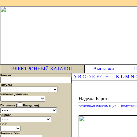
ЭЛЕКТРОННЫЙ КАТАЛОГ
Выставки
П
Кличка:
A
B
C
D
E
F
G
H
I
J
K
L
M
N
Титулы
Рабочие дипломы
Надежа Барин
Питомник (
Владелец):
ОСНОВНАЯ ИНФОРМАЦИЯ
/
РОДСТВЕН
Окрас:
Пол:
Клеймо / Чип: