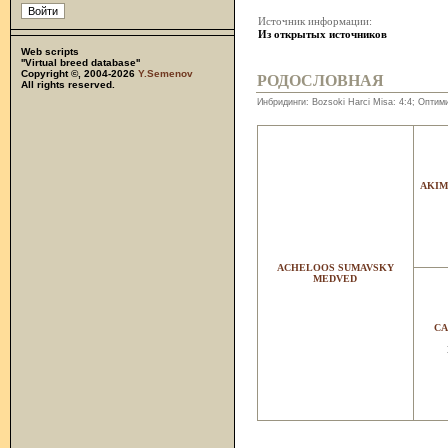
Источник информации:
Из открытых источников
Web scripts
''Virtual breed database''
Copyright ©, 2004-2026
Y.Semenov
РОДОСЛОВНАЯ
All rights reserved.
Инбридинги: Bozsoki Harci Misa: 4:4; Оптими
AKIM
ACHELOOS SUMAVSKY
MEDVED
CA