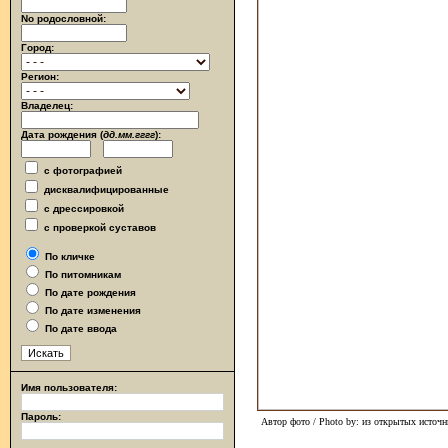
No родословной:
Город:
Регион:
Владелец:
Дата рождения (
дд.мм.гггг
):
с фотографией
дисквалифицированные
с дрессировкой
с проверкой суставов
По кличке
По питомникам
По дате рождения
По дате изменения
По дате ввода
Имя пользователя:
Пароль:
Автор фото / Photo by: из открытых источн