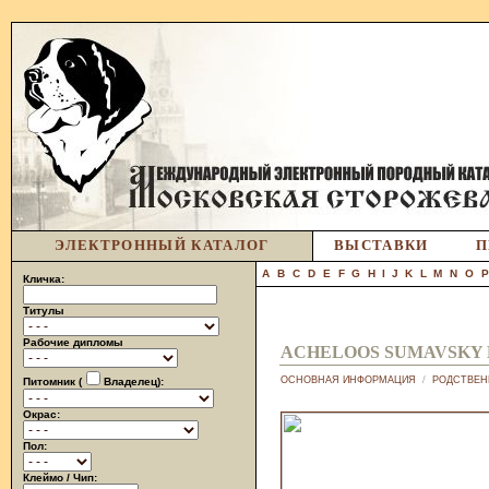
ЭЛЕКТРОННЫЙ КАТАЛОГ
ВЫСТАВКИ
П
A
B
C
D
E
F
G
H
I
J
K
L
M
N
O
Кличка:
Титулы
Рабочие дипломы
ACHELOOS SUMAVSKY
ОСНОВНАЯ ИНФОРМАЦИЯ
/
РОДСТВЕН
Питомник (
Владелец):
Окрас:
Пол:
Клеймо / Чип: