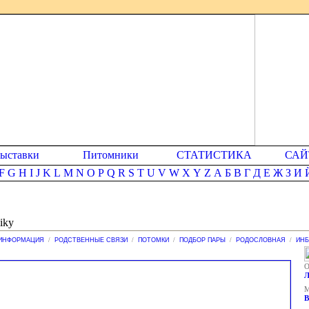
ыставки
Питомники
СТАТИСТИКА
САЙ
F
G
H
I
J
K
L
M
N
O
P
Q
R
S
T
U
V
W
X
Y
Z
А
Б
В
Г
Д
Е
Ж
З
И
iky
ИНФОРМАЦИЯ
/
РОДСТВЕННЫЕ СВЯЗИ
/
ПОТОМКИ
/
ПОДБОР ПАРЫ
/
РОДОСЛОВНАЯ
/
ИНБ
О
М