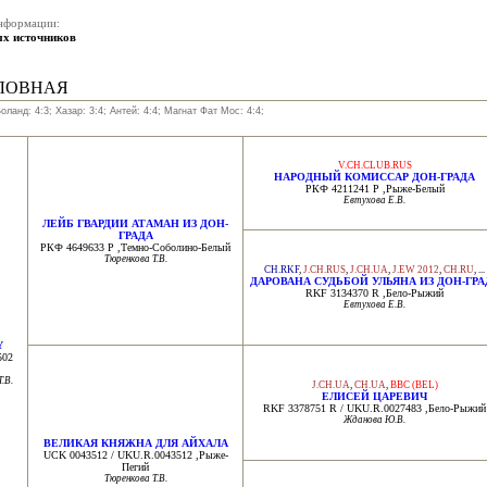
нформации:
х источников
ЛОВНАЯ
оланд: 4:3; Хазар: 3:4; Антей: 4:4; Магнат Фат Мос: 4:4;
V.CH.CLUB.RUS
НАРОДНЫЙ КОМИССАР ДОН-ГРАДА
РКФ 4211241 Р ,Рыже-Белый
Евтухова Е.В.
ЛЕЙБ ГВАРДИИ АТАМАН ИЗ ДОН-
ГРАДА
РКФ 4649633 Р ,Темно-Соболино-Белый
Тюренкова Т.В.
CH.RKF
,
J.CH.RUS
,
J.CH.UA
,
J.EW 2012
,
CH.RU
, ...
ДАРОВАНА СУДЬБОЙ УЛЬЯНА ИЗ ДОН-ГРА
RKF 3134370 R ,Бело-Рыжий
Евтухова Е.В.
Y
502
.В.
J.CH.UA
,
CH.UA
,
BBC (BEL)
ЕЛИСЕЙ ЦАРЕВИЧ
RKF 3378751 R / UKU.R.0027483 ,Бело-Рыжий
Жданова Ю.В.
ВЕЛИКАЯ КНЯЖНА ДЛЯ АЙХАЛА
UCK 0043512 / UKU.R.0043512 ,Рыже-
Пегий
Тюренкова Т.В.