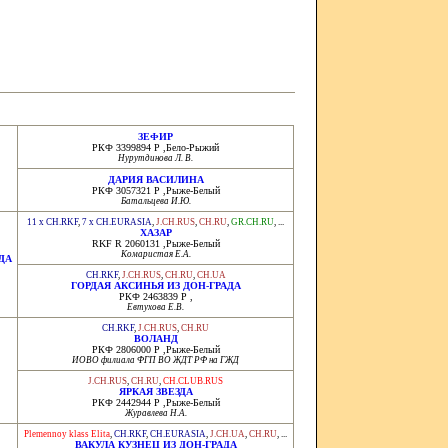
ЗЕФИР
РКФ 3399894 P ,Бело-Рыжий
Нурутдинова Л. В.
ДАРИЯ ВАСИЛИНА
РКФ 3057321 Р ,Рыже-Белый
Батальцева И.Ю.
11 x CH.RKF
,
7 x CH.EURASIA
,
J.CH.RUS
,
CH.RU
,
GR.CH.RU
, ...
ХАЗАР
RKF R 2060131 ,Рыже-Белый
Комаристая Е.А.
ДА
CH.RKF
,
J.CH.RUS
,
CH.RU
,
CH.UA
ГОРДАЯ АКСИНЬЯ ИЗ ДОН-ГРАДА
РКФ 2463839 Р ,
Евтухова Е.В.
CH.RKF
,
J.CH.RUS
,
CH.RU
ВОЛАНД
РКФ 2806000 Р ,Рыже-Белый
ИОВО филиала ФГП ВО ЖДТ РФ на ГЖД
J.CH.RUS
,
CH.RU
,
CH.CLUB.RUS
ЯРКАЯ ЗВЕЗДА
РКФ 2442944 Р ,Рыже-Белый
Журавлева Н.А.
Plemennoy klass Elita
,
CH.RKF
,
CH.EURASIA
,
J.CH.UA
,
CH.RU
, ...
ВАКУЛА КУЗНЕЦ ИЗ ДОН-ГРАДА