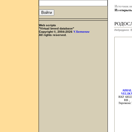
Источник и
Из открыты
РОДОС
Web scripts
''Virtual breed database''
Инбридинги: В
Copyright ©, 2004-2026
Y.Semenov
All rights reserved.
AIHAL
VELIK
RKF 6855
RB ,
Тюренкова Т