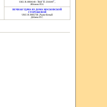
UKU.R.0004140 / RKF R 2316447 ,
Жданова Ю.А.
ВЕЧНАЯ УДАЧА ИЗ ДОМА МОСКОВСКОЙ
СТОРОЖЕВОЙ
UKU.R.0005738 ,Рыже-Белый
Дейнека Н.С.