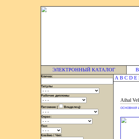
ЭЛЕКТРОННЫЙ КАТАЛОГ
В
Кличка:
A
B
C
D
E
Титулы
Рабочие дипломы
Aihal Vel
Питомник (
Владелец):
ОСНОВНАЯ 
Окрас:
Пол:
Клеймо / Чип: