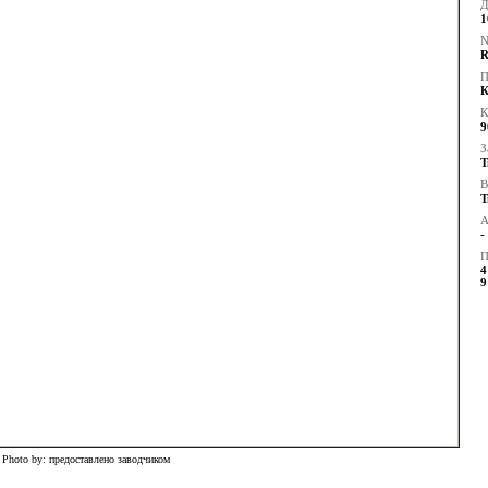
Д
1
N
R
П
К
К
9
З
Т
В
Т
А
-
П
4
9
 Photo by: предоставлено заводчиком