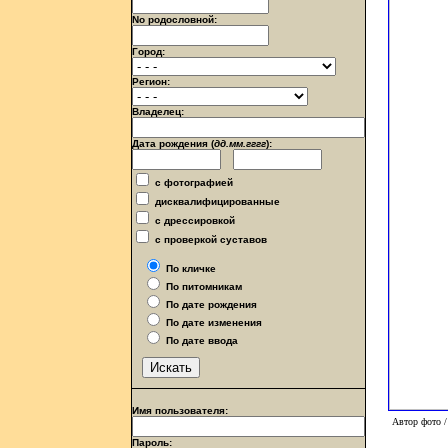
No родословной:
Город:
Регион:
Владелец:
Дата рождения (
дд.мм.гггг
):
с фотографией
дисквалифицированные
с дрессировкой
с проверкой суставов
По кличке
По питомникам
По дате рождения
По дате изменения
По дате ввода
Имя пользователя:
Автор фото /
Пароль: