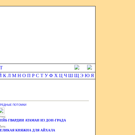
Т
Й
К
Л
М
Н
О
П
Р
С
Т
У
Ф
Х
Ц
Ч
Ш
Щ
Э
Ю
Я
РЕДНЫЕ ПОТОМКИ
тец:
ЛЕЙБ ГВАРДИИ АТАМАН ИЗ ДОН-ГРАДА
ать:
ВЕЛИКАЯ КНЯЖНА ДЛЯ АЙХАЛА