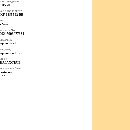
ата рождения:
6.05.2019
o родословной:
KF 6855502 RB
ол:
обель
леймо / Чип:
00215006977624
аводчик:
юренкова Т.В.
ладелец:
юренкова Т.В.
дрес:
 КАЗАХСТАН -
отомков в базе:
 кобелей
 сук