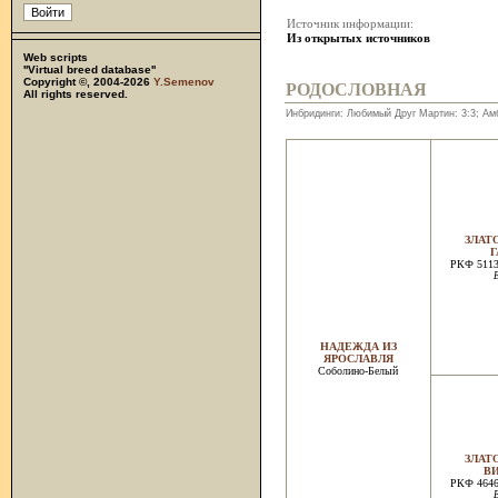
Источник информации:
Из открытых источников
Web scripts
''Virtual breed database''
Copyright ©, 2004-2026
Y.Semenov
РОДОСЛОВНАЯ
All rights reserved.
Инбридинги: Любимый Друг Мартин: 3:3; Амб
ЗЛАТ
РКФ 5113
НАДЕЖДА ИЗ
ЯРОСЛАВЛЯ
Соболино-Белый
ЗЛАТ
В
РКФ 4646