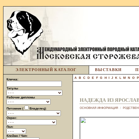
ЭЛЕКТРОННЫЙ КАТАЛОГ
ВЫСТАВКИ
П
A
B
C
D
E
F
G
H
I
J
K
L
M
N
O
Кличка:
Титулы
Рабочие дипломы
НАДЕЖДА ИЗ ЯРОСЛА
ОСНОВНАЯ ИНФОРМАЦИЯ
/
РОДСТВЕН
Питомник (
Владелец):
Окрас:
Пол:
Клеймо / Чип: