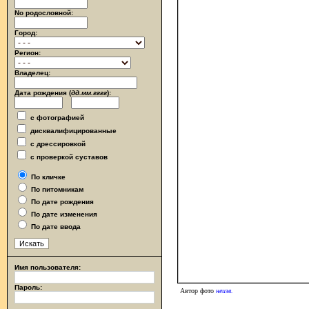
No родословной:
Город:
Регион:
Владелец:
Дата рождения (
дд.мм.гггг
):
с фотографией
дисквалифицированные
с дрессировкой
с проверкой суставов
По кличке
По питомникам
По дате рождения
По дате изменения
По дате ввода
Имя пользователя:
Пароль:
Автор фото
неизв.