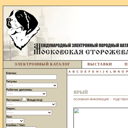
ЭЛЕКТРОННЫЙ КАТАЛОГ
ВЫСТАВКИ
П
A
B
C
D
E
F
G
H
I
J
K
L
M
N
O
Кличка:
Титулы
Рабочие дипломы
ЯРЫЙ
ОСНОВНАЯ ИНФОРМАЦИЯ
/
РОДСТВЕН
Питомник (
Владелец):
Окрас:
Пол:
Клеймо / Чип: