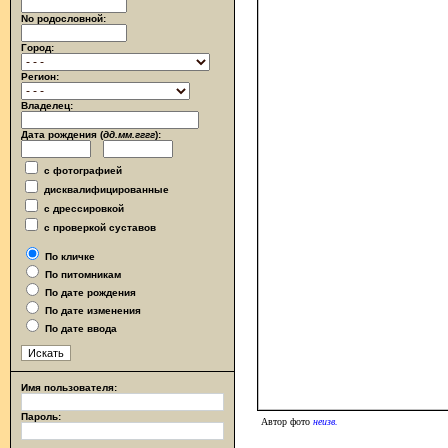
No родословной:
Город:
Регион:
Владелец:
Дата рождения (
дд.мм.гггг
):
с фотографией
дисквалифицированные
с дрессировкой
с проверкой суставов
По кличке
По питомникам
По дате рождения
По дате изменения
По дате ввода
Имя пользователя:
Пароль:
Автор фото
неизв.