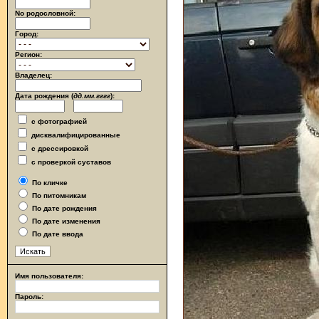
No родословной:
Город:
Регион:
Владелец:
Дата рождения (
дд.мм.гггг
):
с фотографией
дисквалифицированные
с дрессировкой
с проверкой суставов
По кличке
По питомникам
По дате рождения
По дате изменения
По дате ввода
Имя пользователя:
Пароль: