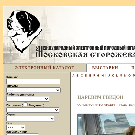
ЭЛЕКТРОННЫЙ КАТАЛОГ
ВЫСТАВКИ
П
A
B
C
D
E
F
G
H
I
J
K
L
M
N
O
Кличка:
Титулы
Рабочие дипломы
ЦАРЕВИЧ ГВИДОН
ОСНОВНАЯ ИНФОРМАЦИЯ
/
РОДСТВЕН
Питомник (
Владелец):
Окрас:
Пол:
Клеймо / Чип: