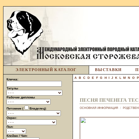
ЭЛЕКТРОННЫЙ КАТАЛОГ
ВЫСТАВКИ
П
A
B
C
D
E
F
G
H
I
J
K
L
M
N
O
Кличка:
Титулы
Рабочие дипломы
ПЕСНЯ ПЕЧЕНЕГА ТЕ
ОСНОВНАЯ ИНФОРМАЦИЯ
/
РОДСТВЕН
Питомник (
Владелец):
Окрас:
Пол:
Клеймо / Чип: