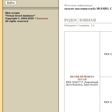
Источник информации:
каталог выставки клуба SKAARO, Сл
Web scripts
''Virtual breed database''
Copyright ©, 2004-2026
Y.Semenov
РОДОСЛОВНАЯ
All rights reserved.
Инбридинги: Серафима: 3:3;
РКФ 22
ПЕСНЯ ПЕЧЕНЕГА
ТЕССИ
РКФ 3256177 Р ,Рыже-Белый
Marie Rudolfova, Jakub Vosahlo
РКФ 22