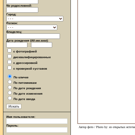
No родословной:
Город:
Регион:
Владелец:
Дата рождения (
дд.мм.гггг
):
с фотографией
дисквалифицированные
с дрессировкой
с проверкой суставов
По кличке
По питомникам
По дате рождения
По дате изменения
По дате ввода
Имя пользователя:
Пароль:
Автор фото / Photo by: из открытых источн