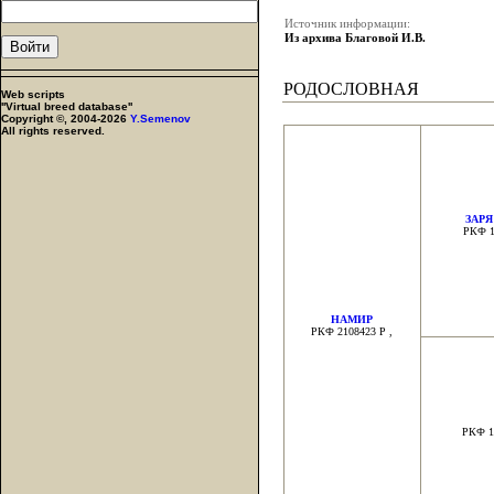
Источник информации:
Из архива Благовой И.В.
РОДОСЛОВНАЯ
Web scripts
''Virtual breed database''
Copyright ©, 2004-2026
Y.Semenov
All rights reserved.
ЗАРЯ
РКФ 1
НАМИР
РКФ 2108423 Р ,
РКФ 1