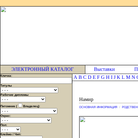
ЭЛЕКТРОННЫЙ КАТАЛОГ
Выставки
П
Кличка:
A
B
C
D
E
F
G
H
I
J
K
L
M
N
Титулы
Рабочие дипломы
Намир
Питомник (
Владелец):
ОСНОВНАЯ ИНФОРМАЦИЯ
/
РОДСТВЕН
Окрас:
Пол:
Клеймо / Чип: