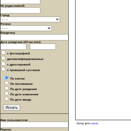
No родословной:
Город:
Регион:
Владелец:
Дата рождения (
дд.мм.гггг
):
с фотографией
дисквалифицированные
с дрессировкой
с проверкой суставов
По кличке
По питомникам
По дате рождения
По дате изменения
По дате ввода
Имя пользователя:
Автор фото
неизв.
Пароль: