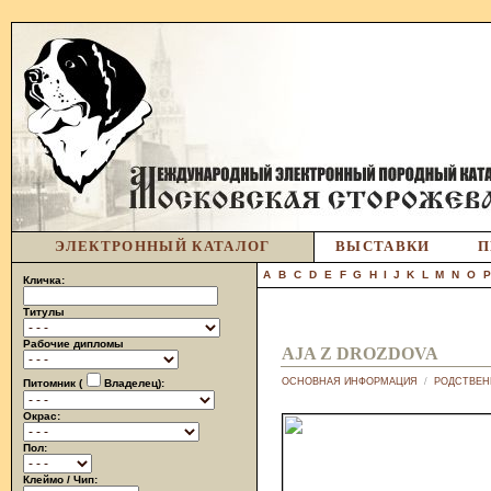
ЭЛЕКТРОННЫЙ КАТАЛОГ
ВЫСТАВКИ
П
A
B
C
D
E
F
G
H
I
J
K
L
M
N
O
Кличка:
Титулы
Рабочие дипломы
AJA Z DROZDOVA
ОСНОВНАЯ ИНФОРМАЦИЯ
/
РОДСТВЕН
Питомник (
Владелец):
Окрас:
Пол:
Клеймо / Чип: