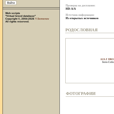
Проверка на дисплазию:
HD-A/A
Web scripts
Источник информации:
''Virtual breed database''
Из открытых источников
Copyright ©, 2004-2026
Y.Semenov
All rights reserved.
РОДОСЛОВНАЯ
AJA Z DR
Бело-Соб
ФОТОГРАФИИ