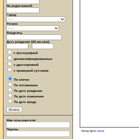
No родословной:
Город:
Регион:
Владелец:
Дата рождения (
дд.мм.гггг
):
с фотографией
дисквалифицированные
с дрессировкой
с проверкой суставов
По кличке
По питомникам
По дате рождения
По дате изменения
По дате ввода
Имя пользователя:
Пароль:
Автор фото
неизв.