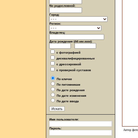
No родословной:
Город:
Регион:
Владелец:
Дата рождения (
дд.мм.гггг
):
с фотографией
дисквалифицированные
с дрессировкой
с проверкой суставов
По кличке
По питомникам
По дате рождения
По дате изменения
По дате ввода
Имя пользователя:
Пароль:
Автор фото