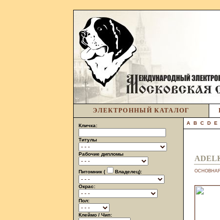
ЭЛЕКТРОННЫЙ КАТАЛОГ
A
B
C
D
E
Кличка:
Титулы
Рабочие дипломы
ADELK
ОСНОВНА
Питомник (
Владелец):
Окрас:
Пол:
Клеймо / Чип: