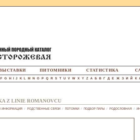
ВЫСТАВКИ
ПИТОМНИКИ
СТАТИСТИКА
С
F
G
H
I
J
K
L
M
N
O
P
Q
R
S
T
U
V
W
X
Y
Z
А
Б
В
Г
Д
Е
Ж
З
И
Й
К
A Z LINIE ROMANOVCU
Я ИНФОРМАЦИЯ
/
РОДСТВЕННЫЕ СВЯЗИ
/
ПОТОМКИ
/
ПОДБОР ПАРЫ
/
РОДОСЛОВНАЯ
/
И