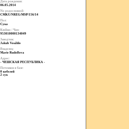
Дата рождения:
06.05.2014
No родословной:
CMKU/NREG/MSP/156/14
Пол:
Сука
Клеймо / Чип:
953010000134049
Заводчик:
Jakub Vosáhlo
Владелец:
Marie Rudolfova
Адрес:
- ЧЕШСКАЯ РЕСПУБЛИКА -
Потомков в базе:
0 кобелей
2 сук