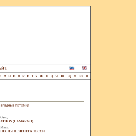
АЙТ
Л
М
Н
О
П
Р
С
Т
У
Ф
Х
Ц
Ч
Ш
Щ
Э
Ю
Я
НБРЕДНЫЕ ПОТОМКИ
Отец:
ATHOS (CAMARGO)
Мать:
ПЕСНЯ ПЕЧЕНЕГА ТЕССИ